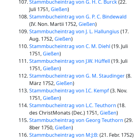
Stammbucheintrag von G. H. C. Burck
(
22.
Juli 1751
,
Gießen
)
Stammbucheintrag von G. P. C. Bindewald
(
IV. Non. Martii 1752
,
Gießen
)
Stammbucheintrag von J. L. Hallungius
(
17.
Aug. 1752
,
Gießen
)
Stammbucheintrag von C. M. Diehl
(
19. Juli
1751
,
Gießen
)
Stammbucheintrag von J.W. Hüffell
(
19. Juli
1751
,
Gießen
)
Stammbucheintrag von G. M. Staudinger
(
8.
März 1752
,
Gießen
)
Stammbucheintrag von I.C. Kempf
(
3. Nov.
1751
,
Gießen
)
Stammbucheintrag von L.C. Teuthorn
(
18.
des ChristMonats (Dec.) 1751
,
Gießen
)
Stammbucheintrag von Georg Teuthorn
(
29.
8ber 1750
,
Gießen
)
Stammbucheintrag von M:J:B:
(
21. Febr. 1752
)