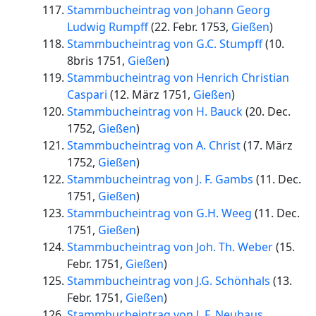
Stammbucheintrag von Johann Georg
Ludwig Rumpff
(
22. Febr. 1753
,
Gießen
)
Stammbucheintrag von G.C. Stumpff
(
10.
8bris 1751
,
Gießen
)
Stammbucheintrag von Henrich Christian
Caspari
(
12. März 1751
,
Gießen
)
Stammbucheintrag von H. Bauck
(
20. Dec.
1752
,
Gießen
)
Stammbucheintrag von A. Christ
(
17. März
1752
,
Gießen
)
Stammbucheintrag von J. F. Gambs
(
11. Dec.
1751
,
Gießen
)
Stammbucheintrag von G.H. Weeg
(
11. Dec.
1751
,
Gießen
)
Stammbucheintrag von Joh. Th. Weber
(
15.
Febr. 1751
,
Gießen
)
Stammbucheintrag von J.G. Schönhals
(
13.
Febr. 1751
,
Gießen
)
Stammbucheintrag von J. F. Neuhaus