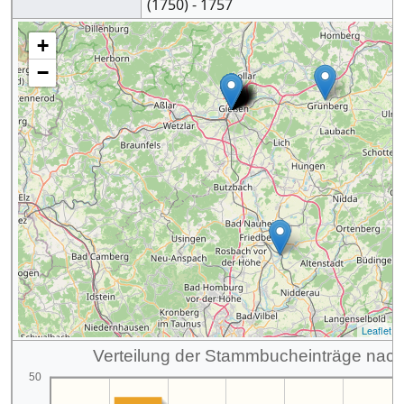
(
1750
)
-
1757
+
−
Leaflet
| 
Verteilung der Stammbucheinträge nac
50