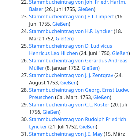
Stammbucheintrag von Joh. Friedr. Hartm.
Balser
(
26. Juni 1755
,
Gießen
)
Stammbucheintrag von J.E.T. Limpert
(
16.
Juni 1755
,
Gießen
)
Stammbucheintrag von H.F. Lyncker
(
18.
März 1752
,
Gießen
)
Stammbucheintrag von D. Ludivicus
Henricus Leo Hilchen
(
24. Juni 1750
,
Gießen
)
Stammbucheintrag von Gerardus Andreas
Müller
(
8. januar 1752
,
Gießen
)
Stammbucheintrag von J. J. Zentgrav
(
24.
August 1753
,
Gießen
)
Stammbucheintrag von Georg. Ernst Ludw.
Preuschen
(
Cal. Mart. 1753
,
Gießen
)
Stammbucheintrag von C.L. Köster
(
20. Juli
1756
,
Gießen
)
Stammbucheintrag von Rudolph Friedrich
Lyncker
(
21. Juli 1752
,
Gießen
)
Stammbucheintrag von J.E. May
(
15. März