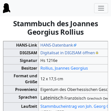
Stammbuch des Joannes
Georgius Rollius
HANS-Link
HANS-Datenbank
DIGISAM
Digitalisat in DIGISAM öffnen
Signatur
Hs 1216e
Besitzer
Rollius, Joannes Georgius
Format und
12 x 17,5 cm
Größe
Provenienz
Eigentum des Oberhessischen Geschi
Sprachen
Lateinisch
Französisch
Griechisch
Deut
Laufzeit
Stammbucheintrag von Joh. Georg Go