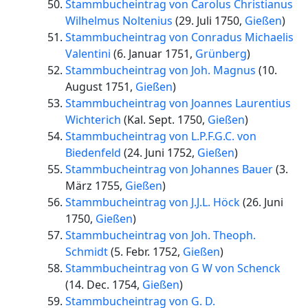
Stammbucheintrag von Carolus Christianus
Wilhelmus Noltenius
(
29. Juli 1750
,
Gießen
)
Stammbucheintrag von Conradus Michaelis
Valentini
(
6. Januar 1751
,
Grünberg
)
Stammbucheintrag von Joh. Magnus
(
10.
August 1751
,
Gießen
)
Stammbucheintrag von Joannes Laurentius
Wichterich
(
Kal. Sept. 1750
,
Gießen
)
Stammbucheintrag von L.P.F.G.C. von
Biedenfeld
(
24. Juni 1752
,
Gießen
)
Stammbucheintrag von Johannes Bauer
(
3.
März 1755
,
Gießen
)
Stammbucheintrag von J.J.L. Höck
(
26. Juni
1750
,
Gießen
)
Stammbucheintrag von Joh. Theoph.
Schmidt
(
5. Febr. 1752
,
Gießen
)
Stammbucheintrag von G W von Schenck
(
14. Dec. 1754
,
Gießen
)
Stammbucheintrag von G. D.