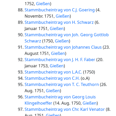
1752
,
Gießen
)
Stammbucheintrag von C.J. Goering
(
4.
Novembr. 1751
,
Gießen
)
Stammbucheintrag von H. Schwarz
(
6.
Januar 1751
,
Gießen
)
Stammbucheintrag von Joh. Georg Gottlob
Schwarz
(
1750
,
Gießen
)
Stammbucheintrag von Johannes Claus
(
23.
August 1751
,
Gießen
)
Stammbucheintrag von J. H. F. Faber
(
20.
Januar 1753
,
Gießen
)
Stammbucheintrag von L.A.C.
(
1750
)
Stammbucheintrag von C.H.
(
o.A
)
Stammbucheintrag von T. C. Teuthorn
(
26.
Aug. 1751
,
Gießen
)
Stammbucheintrag von Georg Louis
Klingelhoeffer
(
14. Aug. 1750
,
Gießen
)
Stammbucheintrag von Chr. Karl Venator
(
8.
Aug. 1751
,
Gießen
)