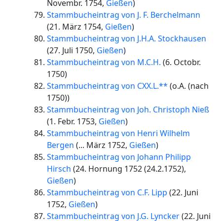
Novembr. 1754
,
Gießen
)
Stammbucheintrag von J. F. Berchelmann
(
21. März 1754
,
Gießen
)
Stammbucheintrag von J.H.A. Stockhausen
(
27. Juli 1750
,
Gießen
)
Stammbucheintrag von M.C.H.
(
6. Octobr.
1750
)
Stammbucheintrag von CXX.L.**
(
o.A. (nach
1750)
)
Stammbucheintrag von Joh. Christoph Nieß
(
1. Febr. 1753
,
Gießen
)
Stammbucheintrag von Henri Wilhelm
Bergen
(
... März 1752
,
Gießen
)
Stammbucheintrag von Johann Philipp
Hirsch
(
24. Hornung 1752 (24.2.1752)
,
Gießen
)
Stammbucheintrag von C.F. Lipp
(
22. Juni
1752
,
Gießen
)
Stammbucheintrag von J.G. Lyncker
(
22. Juni