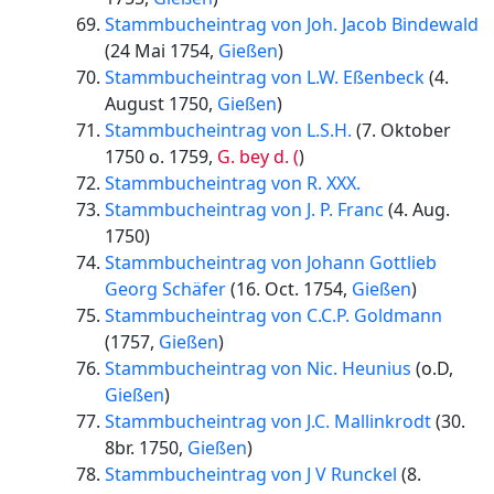
Stammbucheintrag von Joh. Jacob Bindewald
(
24 Mai 1754
,
Gießen
)
Stammbucheintrag von L.W. Eßenbeck
(
4.
August 1750
,
Gießen
)
Stammbucheintrag von L.S.H.
(
7. Oktober
1750 o. 1759
,
G. bey d. (
)
Stammbucheintrag von R. XXX.
Stammbucheintrag von J. P. Franc
(
4. Aug.
1750
)
Stammbucheintrag von Johann Gottlieb
Georg Schäfer
(
16. Oct. 1754
,
Gießen
)
Stammbucheintrag von C.C.P. Goldmann
(
1757
,
Gießen
)
Stammbucheintrag von Nic. Heunius
(
o.D
,
Gießen
)
Stammbucheintrag von J.C. Mallinkrodt
(
30.
8br. 1750
,
Gießen
)
Stammbucheintrag von J V Runckel
(
8.